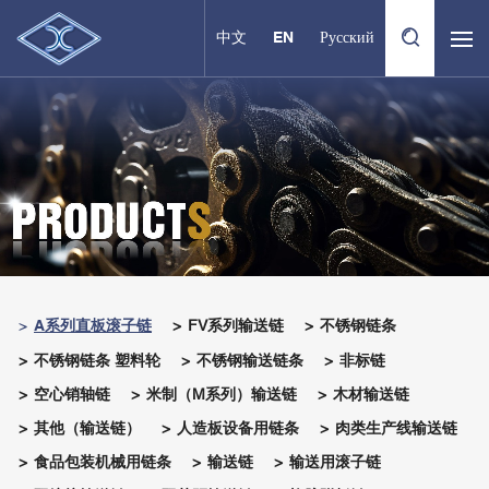
中文
EN
Русский
A系列直板滚子链
FV系列输送链
不锈钢链条
不锈钢链条 塑料轮
不锈钢输送链条
非标链
空心销轴链
米制（M系列）输送链
木材输送链
其他（输送链）
人造板设备用链条
肉类生产线输送链
食品包装机械用链条
输送链
输送用滚子链