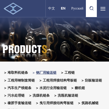
中文
EN
Русский
堆取料机链条
钢厂用输送链
工程链
工程用钢制套筒链
工程用焊接结构弯板链
刮板输送链
汽车生产线链条
水泥行业用输送链
糖机链
污水处理链
洗煤机链条
洗瓶机输送链
橡胶手套输送链
曳引用焊接结构弯板链
筑路机械链