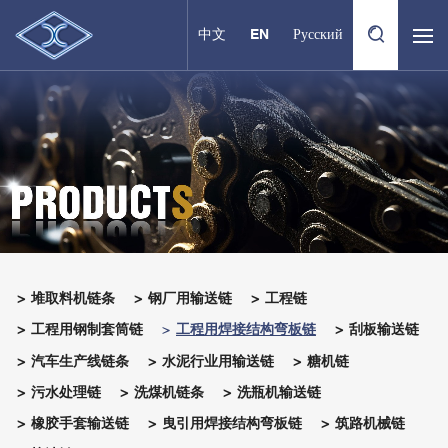
中文
EN
Русский
堆取料机链条
钢厂用输送链
工程链
工程用钢制套筒链
工程用焊接结构弯板链
刮板输送链
汽车生产线链条
水泥行业用输送链
糖机链
污水处理链
洗煤机链条
洗瓶机输送链
橡胶手套输送链
曳引用焊接结构弯板链
筑路机械链