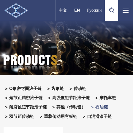
中文
EN
Русский
O形密封圈滚子链
齿形链
传动链
短节距精密滚子链
高强度短节距滚子链
摩托车链
耐腐蚀短节距滚子链
其他（传动链）
石油链
双节距传动链
重载传动用弯板链
自润滑滚子链