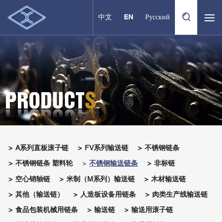
中文
EN
Русский
A系列直板滚子链
FV系列输送链
不锈钢链条
不锈钢链条 塑料轮
不锈钢输送链条
非标链
空心销轴链
米制（M系列）输送链
木材输送链
其他（输送链）
人造板设备用链条
肉类生产线输送链
食品包装机械用链条
输送链
输送用滚子链