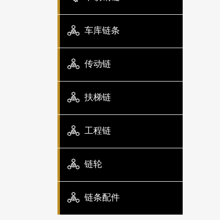
车库链条
传动链
扶梯链
工程链
链轮
链条配件