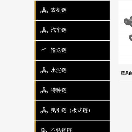
农机链
汽车链
输送链
水泥链
· 链条
特种链
曳引链（板式链）
不锈钢链