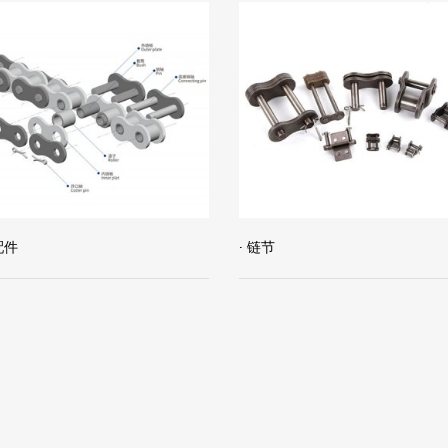
配件
· 链节