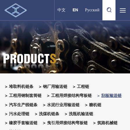
中文
EN
Русский
堆取料机链条
钢厂用输送链
工程链
工程用钢制套筒链
工程用焊接结构弯板链
刮板输送链
汽车生产线链条
水泥行业用输送链
糖机链
污水处理链
洗煤机链条
洗瓶机输送链
橡胶手套输送链
曳引用焊接结构弯板链
筑路机械链