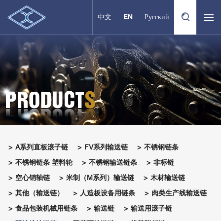
中文
EN
Русский
A系列直板滚子链
FV系列输送链
不锈钢链条
不锈钢链条 塑料轮
不锈钢输送链条
非标链
空心销轴链
米制（M系列）输送链
木材输送链
其他（输送链）
人造板设备用链条
肉类生产线输送链
食品包装机械用链条
输送链
输送用滚子链