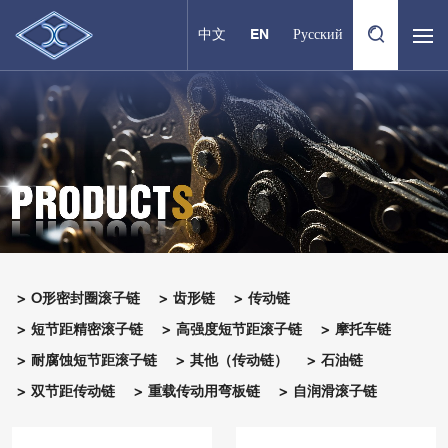
中文
EN
Русский
O形密封圈滚子链
齿形链
传动链
短节距精密滚子链
高强度短节距滚子链
摩托车链
耐腐蚀短节距滚子链
其他（传动链）
石油链
双节距传动链
重载传动用弯板链
自润滑滚子链