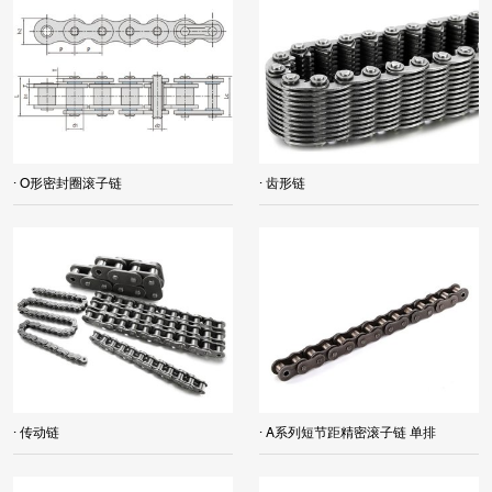
· O形密封圈滚子链
· 齿形链
· 传动链
· A系列短节距精密滚子链 单排