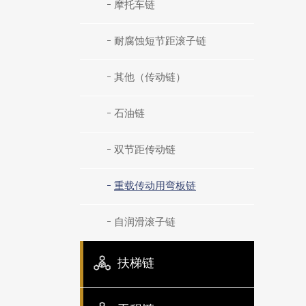
摩托车链
耐腐蚀短节距滚子链
其他（传动链）
石油链
双节距传动链
重载传动用弯板链
自润滑滚子链
扶梯链