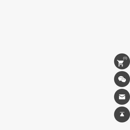
(
0
)