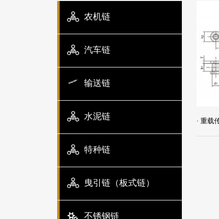
农机链
汽车链
输送链
水泥链
· 重
特种链
曳引链（板式链）
不锈钢链