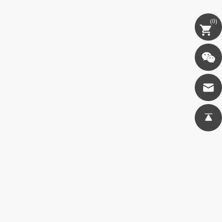
(
0
)