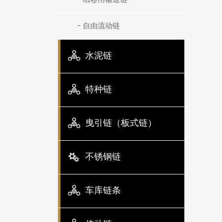
自由流动链
水泥链
特种链
曳引链（板式链）
不锈钢链
车库链条